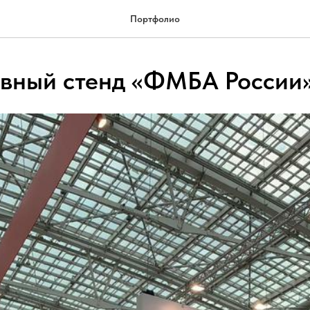
Портфолио
вный стенд «ФМБА России